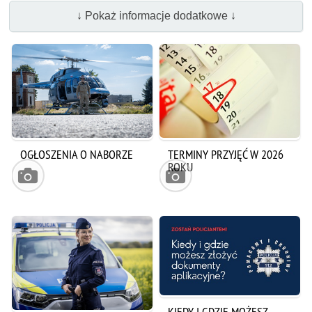
↓ Pokaż informacje dodatkowe ↓
OGŁOSZENIA O NABORZE
TERMINY PRZYJĘĆ W 2026
ROKU
KIEDY I GDZIE MOŻESZ