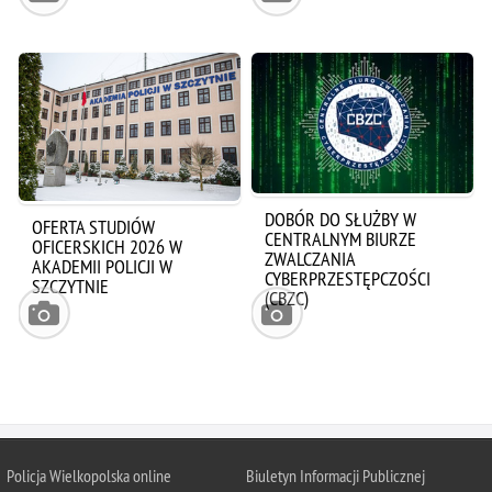
DOBÓR DO SŁUŻBY W
OFERTA STUDIÓW
CENTRALNYM BIURZE
OFICERSKICH 2026 W
ZWALCZANIA
AKADEMII POLICJI W
CYBERPRZESTĘPCZOŚCI
SZCZYTNIE
(CBZC)
Policja Wielkopolska online
Biuletyn Informacji Publicznej