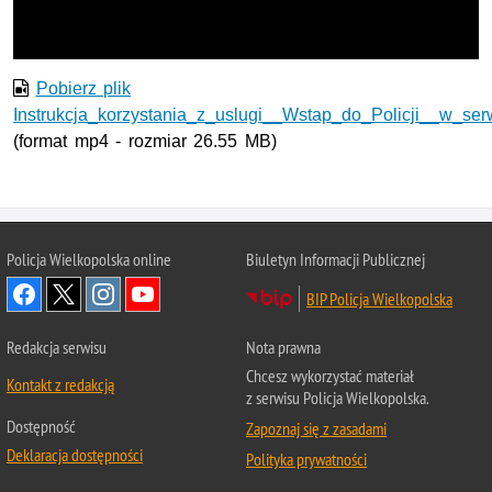
wideo
Pobierz plik
Instrukcja_korzystania_z_uslugi__Wstap_do_Policji__w_s
(format mp4 - rozmiar 26.55 MB)
Policja Wielkopolska online
Biuletyn Informacji Publicznej
BIP Policja Wielkopolska
Redakcja serwisu
Nota prawna
Chcesz wykorzystać materiał
Kontakt z redakcją
z serwisu Policja Wielkopolska.
Dostępność
Zapoznaj się z zasadami
Deklaracja dostępności
Polityka prywatności