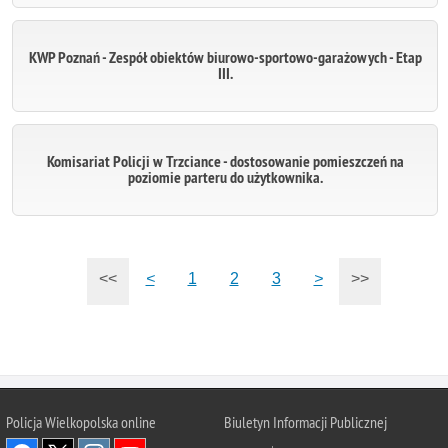
KWP Poznań - Zespół obiektów biurowo-sportowo-garażowych - Etap
III.
Komisariat Policji w Trzciance - dostosowanie pomieszczeń na
poziomie parteru do użytkownika.
<<
<
1
2
3
>
>>
Policja Wielkopolska online
Biuletyn Informacji Publicznej