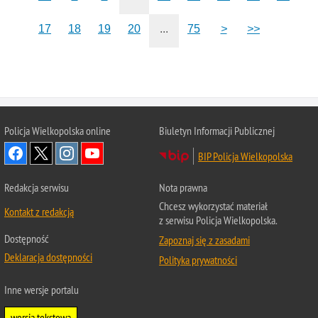
17
18
19
20
...
75
>
>>
Policja Wielkopolska online
Biuletyn Informacji Publicznej
BIP Policja Wielkopolska
Redakcja serwisu
Nota prawna
Chcesz wykorzystać materiał
Kontakt z redakcją
z serwisu Policja Wielkopolska.
Dostępność
Zapoznaj się z zasadami
Deklaracja dostępności
Polityka prywatności
Inne wersje portalu
wersja tekstowa