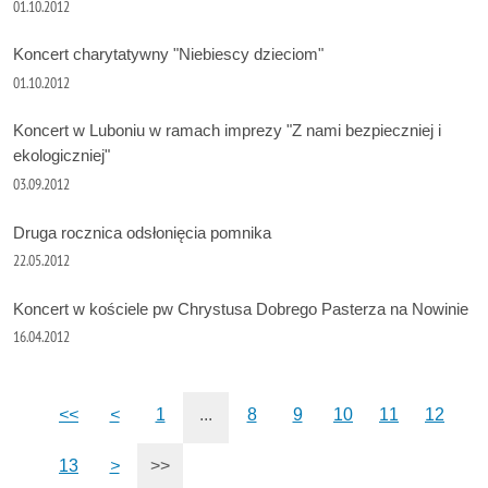
01.10.2012
Koncert charytatywny "Niebiescy dzieciom"
01.10.2012
Koncert w Luboniu w ramach imprezy "Z nami bezpieczniej i
ekologiczniej"
03.09.2012
Druga rocznica odsłonięcia pomnika
22.05.2012
Koncert w kościele pw Chrystusa Dobrego Pasterza na Nowinie
16.04.2012
<<
<
1
...
8
9
10
11
12
13
>
>>