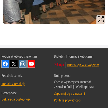
Policja Wielkopolska online
Biuletyn Informacji Publicznej
BIP Policja Wielkopolska
Redakcja serwisu
Nota prawna
Chcesz wykorzystać materiał
Kontakt z redakcją
z serwisu Policja Wielkopolska.
Dostępność
Zapoznaj się z zasadami
Deklaracja dostępności
Polityka prywatności