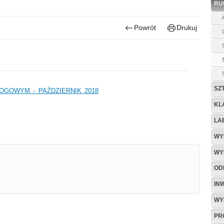
RU
Powrót
Drukuj
SZ
GOWYM - PAŹDZIERNIK 2018
KL
LA
WY
WY
OD
IN
WY
PR