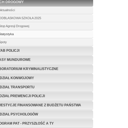
CH DROGOWY
Aktualności
ODBLASKOWA SZKOŁA 2025
Stop Agresji Drogowej
Statystyka
Spoty
TAB POLICJI
ASY MUNDUROWE
BORATORIUM KRYMINALISTYCZNE
DZIAŁ KONWOJOWY
DZIAŁ TRANSPORTU
DZIAŁ PREWENCJI POLICJI
WESTYCJE FINANSOWANE Z BUDŻETU PAŃSTWA
DZIAŁ PSYCHOLOGÓW
OGRAM PAT - PRZYSZŁOŚĆ A TY