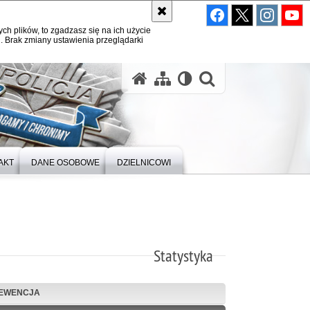
ych plików, to zgadzasz się na ich użycie
. Brak zmiany ustawienia przeglądarki
otwórz wysz
AKT
DANE OSOBOWE
DZIELNICOWI
Statystyka
EWENCJA