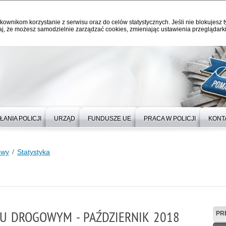
kownikom korzystanie z serwisu oraz do celów statystycznych. Jeśli nie blokujesz t
j, że możesz samodzielnie zarządzać cookies, zmieniając ustawienia przeglądarki
ŁANIA POLICJI
URZĄD
FUNDUSZE UE
PRACA W POLICJI
KONT
owy
Statystyka
U DROGOWYM - PAŹDZIERNIK 2018
PR