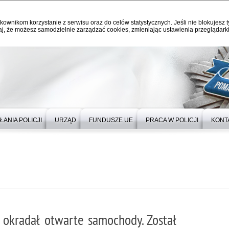
kownikom korzystanie z serwisu oraz do celów statystycznych. Jeśli nie blokujesz t
j, że możesz samodzielnie zarządzać cookies, zmieniając ustawienia przeglądarki
ŁANIA POLICJI
URZĄD
FUNDUSZE UE
PRACA W POLICJI
KONT
i okradał otwarte samochody. Został