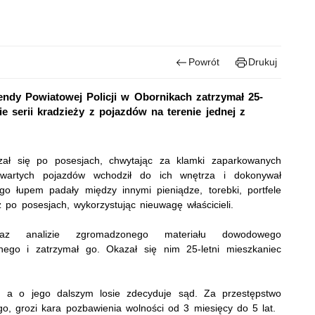
Powrót
Drukuj
ndy Powiatowej Policji w Obornikach zatrzymał 25-
 serii kradzieży z pojazdów na terenie jednej z
szał się po posesjach, chwytając za klamki zaparkowanych
wartych pojazdów wchodził do ich wnętrza i dokonywał
go łupem padały między innymi pieniądze, torebki, portfele
po posesjach, wykorzystując nieuwagę właścicieli.
raz analizie zgromadzonego materiału dowodowego
anego i zatrzymał go. Okazał się nim 25-letni mieszkaniec
y, a o jego dalszym losie zdecyduje sąd. Za przestępstwo
o, grozi kara pozbawienia wolności od 3 miesięcy do 5 lat.