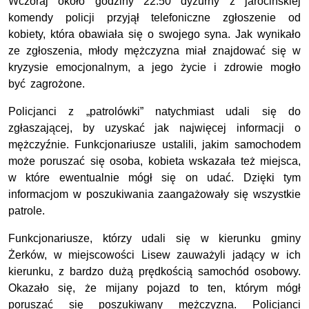
Wczoraj około godziny 22:50 dyżurny z jarocińskiej
komendy policji przyjął telefoniczne zgłoszenie od
kobiety, która obawiała się o swojego syna. Jak wynikało
ze zgłoszenia, młody mężczyzna miał znajdować się w
kryzysie emocjonalnym, a jego życie i zdrowie mogło
być zagrożone.
Policjanci z „patrolówki” natychmiast udali się do
zgłaszającej, by uzyskać jak najwięcej informacji o
mężczyźnie. Funkcjonariusze ustalili, jakim samochodem
może poruszać się osoba, kobieta wskazała też miejsca,
w które ewentualnie mógł się on udać. Dzięki tym
informacjom w poszukiwania zaangażowały się wszystkie
patrole.
Funkcjonariusze, którzy udali się w kierunku gminy
Żerków, w miejscowości Lisew zauważyli jadący w ich
kierunku, z bardzo dużą prędkością samochód osobowy.
Okazało się, że mijany pojazd to ten, którym mógł
poruszać się poszukiwany mężczyzna. Policjanci