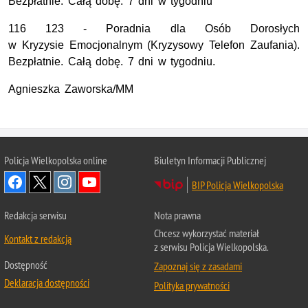
Bezpłatnie. Całą dobę. 7 dni w tygodniu
116 123 - Poradnia dla Osób Dorosłych
w Kryzysie Emocjonalnym (Kryzysowy Telefon Zaufania).
Bezpłatnie. Całą dobę. 7 dni w tygodniu.
Agnieszka Zaworska/MM
Policja Wielkopolska online
Biuletyn Informacji Publicznej
BIP Policja Wielkopolska
Redakcja serwisu
Nota prawna
Chcesz wykorzystać materiał
Kontakt z redakcją
z serwisu Policja Wielkopolska.
Dostępność
Zapoznaj się z zasadami
Deklaracja dostępności
Polityka prywatności