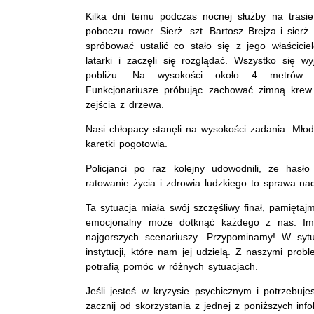
Kilka dni temu podczas nocnej służby na trasie
poboczu rower. Sierż. szt. Bartosz Brejza i sierż.
spróbować ustalić co stało się z jego właściciel
latarki i zaczęli się rozglądać. Wszystko się w
pobliżu. Na wysokości około 4 metrów 
Funkcjonariusze próbując zachować zimną krew 
zejścia z drzewa.
Nasi chłopacy stanęli na wysokości zadania. Mło
karetki pogotowia.
Policjanci po raz kolejny udowodnili, że has
ratowanie życia i zdrowia ludzkiego to sprawa na
Ta sytuacja miała swój szczęśliwy finał, pamięta
emocjonalny może dotknąć każdego z nas. Im
najgorszych scenariuszy. Przypominamy! W syt
instytucji, które nam jej udzielą. Z naszymi pro
potrafią pomóc w różnych sytuacjach.
Jeśli jesteś w kryzysie psychicznym i potrzebuje
zacznij od skorzystania z jednej z poniższych inf