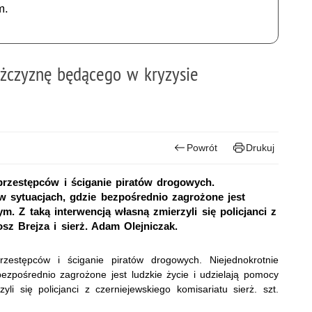
m.
żczyznę będącego w kryzysie
Powrót
Drukuj
 przestępców i ściganie piratów drogowych.
w sytuacjach, gdzie bezpośrednio zagrożone jest
m. Z taką interwencją własną zmierzyli się policjanci z
osz Brejza i sierż. Adam Olejniczak.
rzestępców i ściganie piratów drogowych. Niejednokrotnie
ezpośrednio zagrożone jest ludzkie życie i udzielają pomocy
li się policjanci z czerniejewskiego komisariatu sierż. szt.