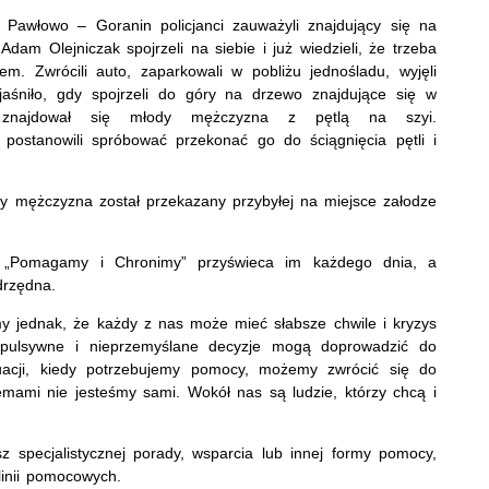
 Pawłowo – Goranin policjanci zauważyli znajdujący się na
 Adam Olejniczak spojrzeli na siebie i już wiedzieli, że trzeba
em. Zwrócili auto, zaparkowali w pobliżu jednośladu, wyjęli
yjaśniło, gdy spojrzeli do góry na drzewo znajdujące się w
znajdował się młody mężczyzna z pętlą na szyi.
postanowili spróbować przekonać go do ściągnięcia pętli i
dy mężczyzna został przekazany przybyłej na miejsce załodze
ło „Pomagamy i Chronimy” przyświeca im każdego dnia, a
drzędna.
jmy jednak, że każdy z nas może mieć słabsze chwile i kryzys
pulsywne i nieprzemyślane decyzje mogą doprowadzić do
uacji, kiedy potrzebujemy pomocy, możemy zwrócić się do
blemami nie jesteśmy sami. Wokół nas są ludzie, którzy chcą i
sz specjalistycznej porady, wsparcia lub innej formy pomocy,
olinii pomocowych.