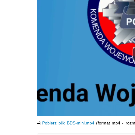
Pobierz plik BDS-mini.mp4
(format mp4 - rozm