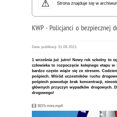
Strona znajduje się w archiwu
KWP - Policjanci o bezpiecznej d
Data publikacji 31.08.2021
1 września już jutro! Nowy rok szkolny to o
człowieka to rozpoczęcie kolejnego etapu w
bardzo często wiąże się ze stresem. Codzienn
pośpiech. Wśród uczestników ruchu drogoweg
pośpiech powoduje brak koncentracji, nieost
głównych przyczyn wypadków drogowych. D
drogowego!
Film
BDS-mini.mp4
Opis filmu: Policjanci o bezpiecznej drodze do sz