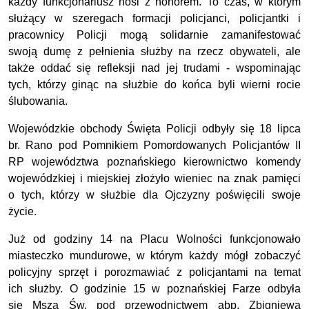
każdy funkcjonariusz nosi z honorem. To czas, w którym
służący w szeregach formacji policjanci, policjantki i
pracownicy Policji mogą solidarnie zamanifestować
swoją dumę z pełnienia służby na rzecz obywateli, ale
także oddać się refleksji nad jej trudami - wspominając
tych, którzy ginąc na służbie do końca byli wierni rocie
ślubowania.
Wojewódzkie obchody Święta Policji odbyły się 18 lipca
br. Rano pod Pomnikiem Pomordowanych Policjantów II
RP województwa poznańskiego kierownictwo komendy
wojewódzkiej i miejskiej złożyło wieniec na znak pamięci
o tych, którzy w służbie dla Ojczyzny poświęcili swoje
życie.
Już od godziny 14 na Placu Wolności funkcjonowało
miasteczko mundurowe, w którym każdy mógł zobaczyć
policyjny sprzęt i porozmawiać z policjantami na temat
ich służby. O godzinie 15 w poznańskiej Farze odbyła
się Msza Św. pod przewodnictwem abp. Zbigniewa